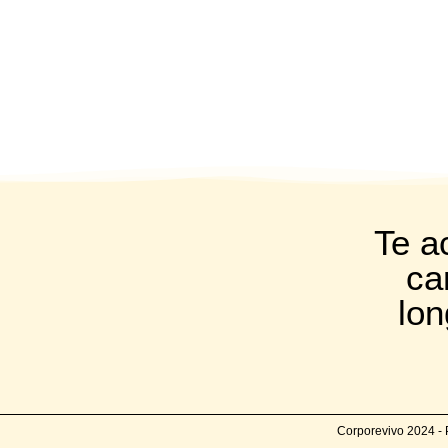
Te 
ca
lon
Corporevivo 2024 -