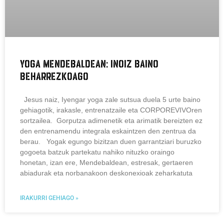
Yoga mendebaldean: inoiz baino
beharrezkoago
Jesus naiz, Iyengar yoga zale sutsua duela 5 urte baino
gehiagotik, irakasle, entrenatzaile eta CORPOREVIVOren
sortzailea. Gorputza adimenetik eta arimatik bereizten ez
den entrenamendu integrala eskaintzen den zentrua da
berau. Yogak egungo bizitzan duen garrantziari buruzko
gogoeta batzuk partekatu nahiko nituzko oraingo
honetan, izan ere, Mendebaldean, estresak, gertaeren
abiadurak eta norbanakoon deskonexioak zeharkatuta
IRAKURRI GEHIAGO »