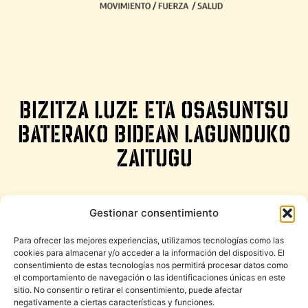
BIZITZA LUZE ETA OSASUNTSU
BATERAKO BIDEAN LAGUNDUKO
ZAITUGU
Gestionar consentimiento
NON GAUDEN
Para ofrecer las mejores experiencias, utilizamos tecnologías como las
cookies para almacenar y/o acceder a la información del dispositivo. El
Zirkuito ibilbidea, 12. 20160 Lasarte - Oria
consentimiento de estas tecnologías nos permitirá procesar datos como
el comportamiento de navegación o las identificaciones únicas en este
(Guipuzkoa)
sitio. No consentir o retirar el consentimiento, puede afectar
negativamente a ciertas características y funciones.
+34 611 130 657