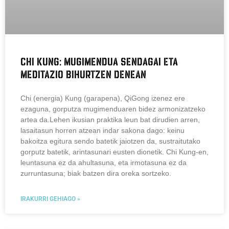
CHI KUNG: MUGIMENDUA SENDAGAI ETA
MEDITAZIO BIHURTZEN DENEAN
Chi (energia) Kung (garapena), QiGong izenez ere
ezaguna, gorputza mugimenduaren bidez armonizatzeko
artea da.Lehen ikusian praktika leun bat dirudien arren,
lasaitasun horren atzean indar sakona dago: keinu
bakoitza egitura sendo batetik jaiotzen da, sustraitutako
gorputz batetik, arintasunari eusten dionetik. Chi Kung-en,
leuntasuna ez da ahultasuna, eta irmotasuna ez da
zurruntasuna; biak batzen dira oreka sortzeko.
IRAKURRI GEHIAGO »