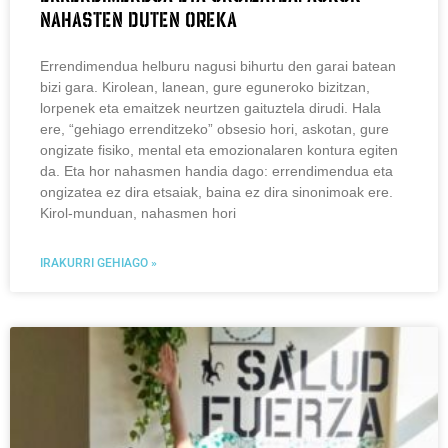
nahasten duten oreka
Errendimendua helburu nagusi bihurtu den garai batean
bizi gara. Kirolean, lanean, gure eguneroko bizitzan,
lorpenek eta emaitzek neurtzen gaituztela dirudi. Hala
ere, “gehiago errenditzeko” obsesio hori, askotan, gure
ongizate fisiko, mental eta emozionalaren kontura egiten
da. Eta hor nahasmen handia dago: errendimendua eta
ongizatea ez dira etsaiak, baina ez dira sinonimoak ere.
Kirol-munduan, nahasmen hori
IRAKURRI GEHIAGO »