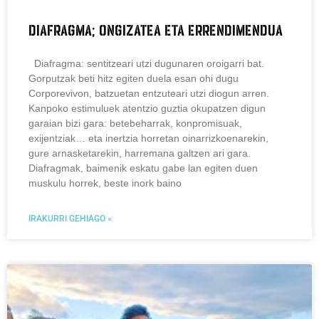
DIAFRAGMA; ONGIZATEA ETA ERRENDIMENDUA
Diafragma: sentitzeari utzi dugunaren oroigarri bat.
Gorputzak beti hitz egiten duela esan ohi dugu
Corporevivon, batzuetan entzuteari utzi diogun arren.
Kanpoko estimuluek atentzio guztia okupatzen digun
garaian bizi gara: betebeharrak, konpromisuak,
exijentziak… eta inertzia horretan oinarrizkoenarekin,
gure arnasketarekin, harremana galtzen ari gara.
Diafragmak, baimenik eskatu gabe lan egiten duen
muskulu horrek, beste inork baino
IRAKURRI GEHIAGO »