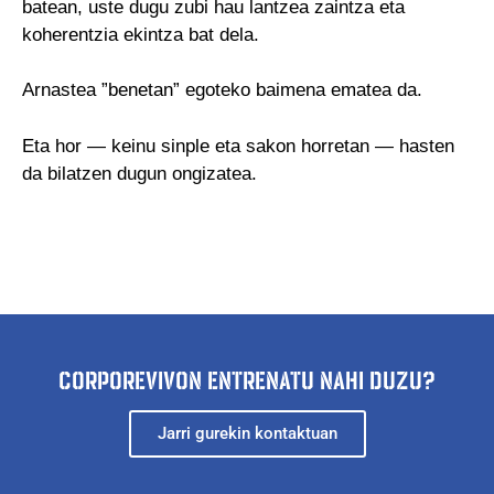
batean, uste dugu zubi hau lantzea zaintza eta
koherentzia ekintza bat dela.
Arnastea ”benetan” egoteko baimena ematea da.
Eta hor — keinu sinple eta sakon horretan — hasten
da bilatzen dugun ongizatea.
CORPOREVIVON ENTRENATU NAHI DUZU?
Jarri gurekin kontaktuan