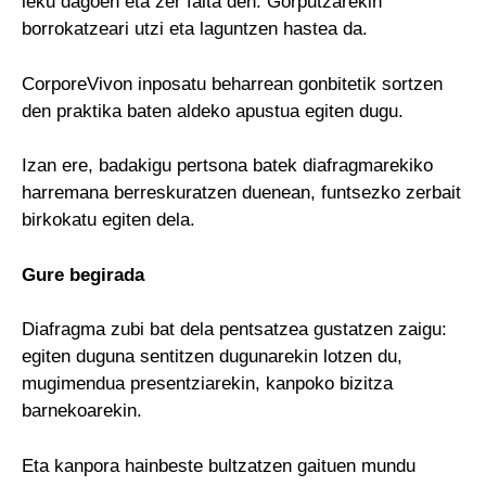
leku dagoen eta zer falta den. Gorputzarekin
borrokatzeari utzi eta laguntzen hastea da.
CorporeVivon inposatu beharrean gonbitetik sortzen
den praktika baten aldeko apustua egiten dugu.
Izan ere, badakigu pertsona batek diafragmarekiko
harremana berreskuratzen duenean, funtsezko zerbait
birkokatu egiten dela.
Gure begirada
Diafragma zubi bat dela pentsatzea gustatzen zaigu:
egiten duguna sentitzen dugunarekin lotzen du,
mugimendua presentziarekin, kanpoko bizitza
barnekoarekin.
Eta kanpora hainbeste bultzatzen gaituen mundu