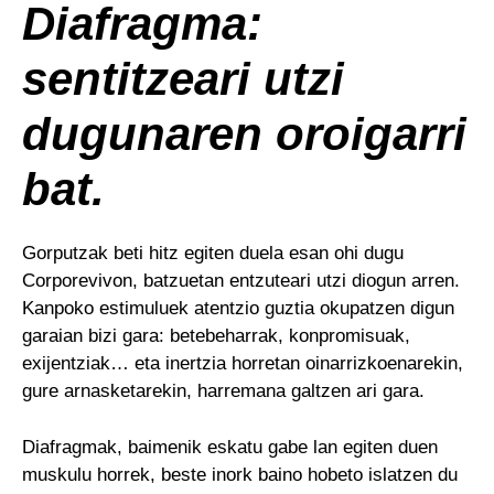
Diafragma:
sentitzeari utzi
dugunaren oroigarri
bat.
Gorputzak beti hitz egiten duela esan ohi dugu
Corporevivon, batzuetan entzuteari utzi diogun arren.
Kanpoko estimuluek atentzio guztia okupatzen digun
garaian bizi gara: betebeharrak, konpromisuak,
exijentziak… eta inertzia horretan oinarrizkoenarekin,
gure arnasketarekin, harremana galtzen ari gara.
Diafragmak, baimenik eskatu gabe lan egiten duen
muskulu horrek, beste inork baino hobeto islatzen du