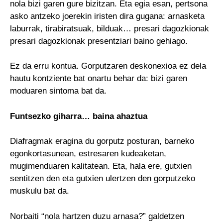
nola bizi garen gure bizitzan. Eta egia esan, pertsona
asko antzeko joerekin iristen dira gugana: arnasketa
laburrak, tirabiratsuak, bilduak… presari dagozkionak
presari dagozkionak presentziari baino gehiago.
Ez da erru kontua. Gorputzaren deskonexioa ez dela
hautu kontziente bat onartu behar da: bizi garen
moduaren sintoma bat da.
Funtsezko giharra… baina ahaztua
Diafragmak eragina du gorputz posturan, barneko
egonkortasunean, estresaren kudeaketan,
mugimenduaren kalitatean. Eta, hala ere, gutxien
sentitzen den eta gutxien ulertzen den gorputzeko
muskulu bat da.
Norbaiti “nola hartzen duzu arnasa?” galdetzen