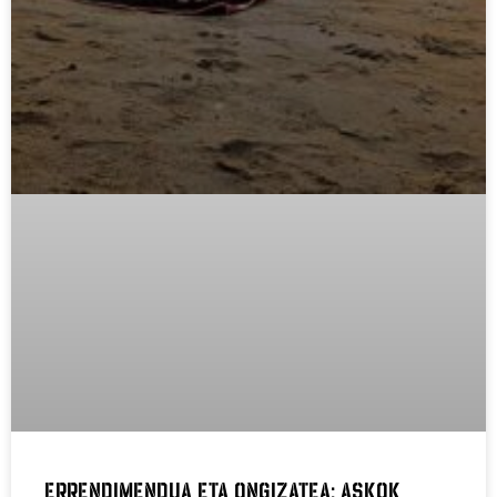
Errendimendua eta ongizatea: askok