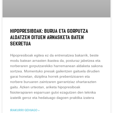
Hipopresiboak: burua eta gorputza
aldatzen dituen arnasketa baten
sekretua
Hipopresiboak egitea ez da entrenatzea bakarrik, beste
modu batean arnasten ikastea da, posturaz jabetzea eta
norberaren gorputzarekiko harremanean aldaketa sakona
sortzea. Momentuko presak gailentzen gaituela dirudien
garai honetan, diziplina horrek prebentzioaren eta
norbere buruaren zaintzaren garrantziaz ohartarazten
gaitu. Azken urteotan, ariketa hipopresiboak
fisioterapiaren esparruan gutxi ezagutzen den teknika
izatetik geroz eta hedatuago dagoen praktika izatera
IRAKURRI GEHIAGO »