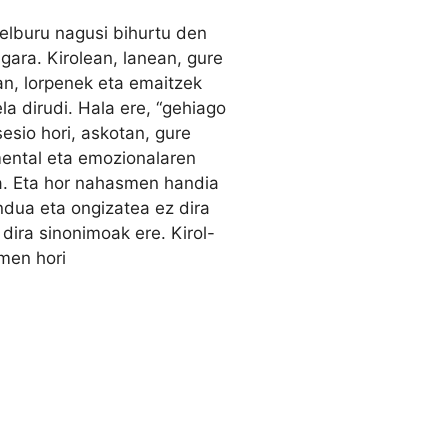
lburu nagusi bihurtu den
 gara. Kirolean, lanean, gure
an, lorpenek eta emaitzek
la dirudi. Hala ere, “gehiago
esio hori, askotan, gure
mental eta emozionalaren
a. Eta hor nahasmen handia
dua eta ongizatea ez dira
 dira sinonimoak ere. Kirol-
men hori