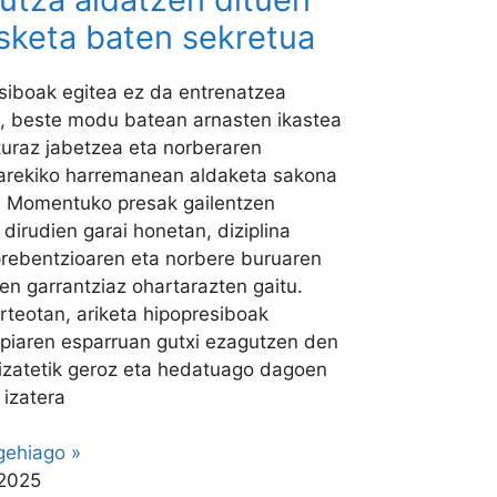
sketa baten sekretua
siboak egitea ez da entrenatzea
k, beste modu batean arnasten ikastea
turaz jabetzea eta norberaren
arekiko harremanean aldaketa sakona
. Momentuko presak gailentzen
 dirudien garai honetan, diziplina
prebentzioaren eta norbere buruaren
en garrantziaz ohartarazten gaitu.
rteotan, ariketa hipopresiboak
rapiaren esparruan gutxi ezagutzen den
 izatetik geroz eta hedatuago dagoen
 izatera
 gehiago »
 2025