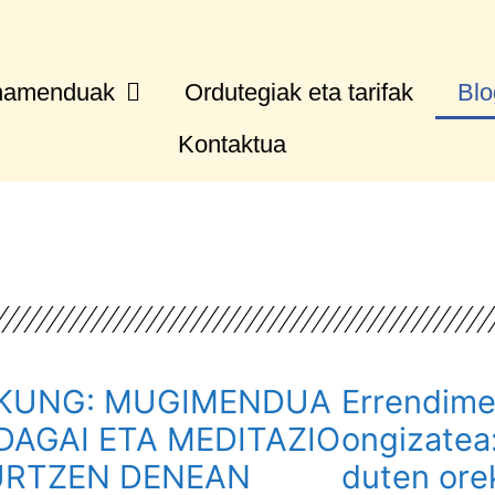
namenduak
Ordutegiak eta tarifak
Bl
Kontaktua
 KUNG: MUGIMENDUA
Errendime
DAGAI ETA MEDITAZIO
ongizatea
URTZEN DENEAN
duten ore