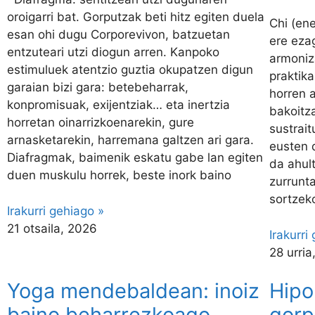
oroigarri bat. Gorputzak beti hitz egiten duela
Chi (en
esan ohi dugu Corporevivon, batzuetan
ere eza
entzuteari utzi diogun arren. Kanpoko
armoniz
estimuluek atentzio guztia okupatzen digun
praktika
garaian bizi gara: betebeharrak,
horren 
konpromisuak, exijentziak… eta inertzia
bakoitza
horretan oinarrizkoenarekin, gure
sustrait
arnasketarekin, harremana galtzen ari gara.
eusten 
Diafragmak, baimenik eskatu gabe lan egiten
da ahul
duen muskulu horrek, beste inork baino
zurrunt
sortzek
Irakurri gehiago »
21 otsaila, 2026
Irakurri
28 urria
Yoga mendebaldean: inoiz
Hipo
baino beharrezkoago
gorp