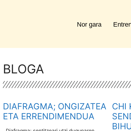
Nor gara
Entre
BLOGA
DIAFRAGMA; ONGIZATEA
CHI
ETA ERRENDIMENDUA
SEN
BIH
Diafragma: sentitzeari utzi dugunaren