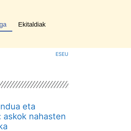
oga
Ekitaldiak
ES
EU
ndua eta
: askok nahasten
ka