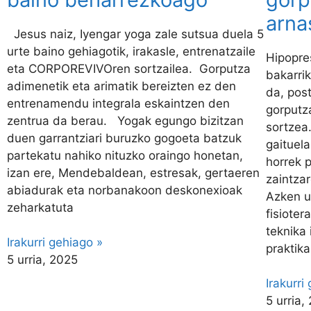
arna
Jesus naiz, Iyengar yoga zale sutsua duela 5
urte baino gehiagotik, irakasle, entrenatzaile
Hipopre
eta CORPOREVIVOren sortzailea. Gorputza
bakarri
adimenetik eta arimatik bereizten ez den
da, pos
entrenamendu integrala eskaintzen den
gorputz
zentrua da berau. Yogak egungo bizitzan
sortzea
duen garrantziari buruzko gogoeta batzuk
gaituela
partekatu nahiko nituzko oraingo honetan,
horrek 
izan ere, Mendebaldean, estresak, gertaeren
zaintzar
abiadurak eta norbanakoon deskonexioak
Azken u
zeharkatuta
fisiote
teknika
Irakurri gehiago »
praktika
5 urria, 2025
Irakurri
5 urria,