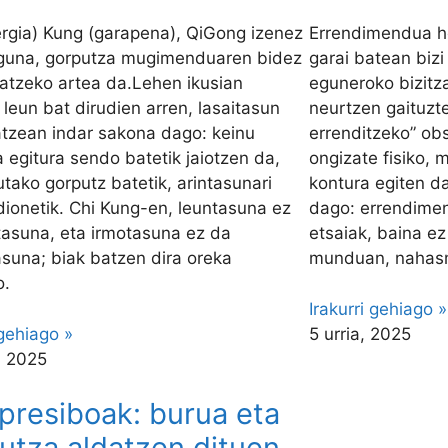
ergia) Kung (garapena), QiGong izenez
Errendimendua he
guna, gorputza mugimenduaren bidez
garai batean bizi
atzeko artea da.Lehen ikusian
eguneroko bizitz
 leun bat dirudien arren, lasaitasun
neurtzen gaituzte
atzean indar sakona dago: keinu
errenditzeko” obs
 egitura sendo batetik jaiotzen da,
ongizate fisiko, 
utako gorputz batetik, arintasunari
kontura egiten d
dionetik. Chi Kung-en, leuntasuna ez
dago: errendimen
tasuna, eta irmotasuna ez da
etsaiak, baina ez
asuna; biak batzen dira oreka
munduan, nahas
o.
Irakurri gehiago »
 gehiago »
5 urria, 2025
, 2025
presiboak: burua eta
utza aldatzen dituen